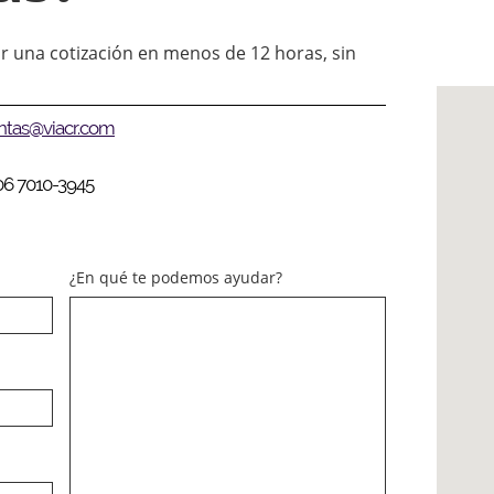
r una cotización en menos de 12 horas, sin
ntas@viacr.com
06 7010-3945
¿En qué te podemos ayudar?