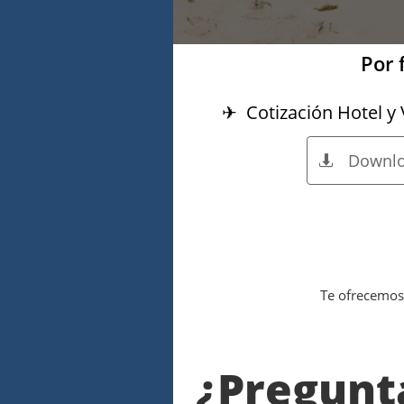
Por 
✈ Cotización Hotel y 
Downl

Te ofrecemos 
¿Pregunt