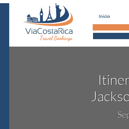
Inicio
Itin
Jackso
Se