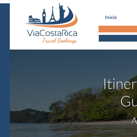
Inicio
Itine
Gu
A