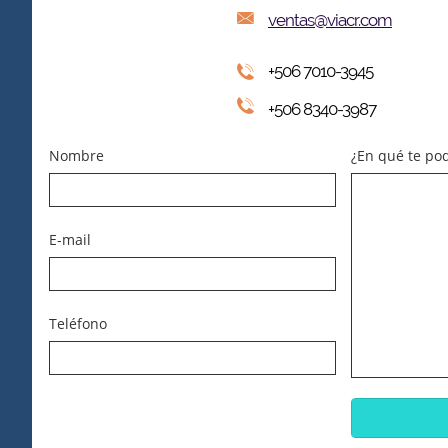

ventas@viacr.com
+506 7010-3945


+506 8340-3987
Nombre
¿En qué te po
E-mail
Teléfono